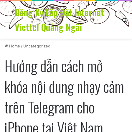
Đăng Ký Lắp Đặt Internet
Menu
Se
Viettel Quảng Ngãi
Home
/
Uncategorized
Hướng dẫn cách mở
khóa nội dung nhạy cảm
trên Telegram cho
iPhone tại Việt Nam