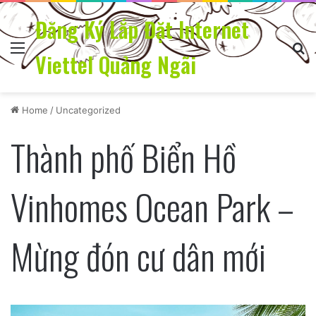
Đăng Ký Lắp Đặt Internet
Menu
Se
Viettel Quảng Ngãi
Home
/
Uncategorized
Thành phố Biển Hồ
Vinhomes Ocean Park –
Mừng đón cư dân mới