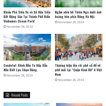
Khám Phá Siêu Xe và Sở Hữu Siêu
Ngắm nhìn hồ Thiên Nga dưới ánh
Bất Động Sản Tại Thành Phố Biển
hoàng hôn phía Đông Hà Nội.
Vinhomes Ocean Park!
November 26, 2024
November 26, 2024
Condotel: Kênh Đầu Tư Hấp Dẫn
Thương hiệu lớn rời phố cổ để về
Nếu Biết Lựa Chọn Đúng
phố mới tại “Quận Kinh Đô” ở Việt
Nam
November 26, 2024
November 26, 2024
Recent Posts