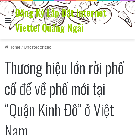
Đăng Ký Lắp Đặt Internet
Menu
Se
Viettel Quảng Ngãi
Home
/
Uncategorized
Thương hiệu lớn rời phố
cổ để về phố mới tại
“Quận Kinh Đô” ở Việt
Nam