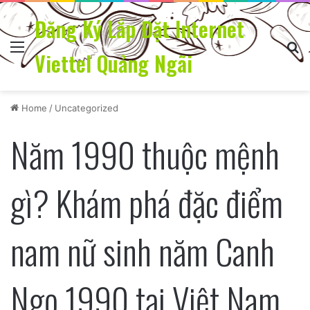
Đăng Ký Lắp Đặt Internet
Menu
Se
Viettel Quảng Ngãi
Home
/
Uncategorized
Năm 1990 thuộc mệnh
gì? Khám phá đặc điểm
nam nữ sinh năm Canh
Ngọ 1990 tại Việt Nam.